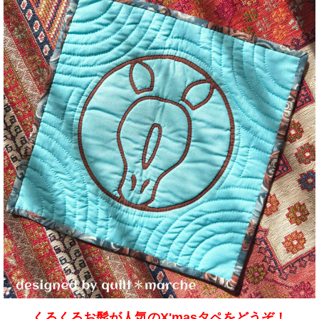
くるくるお髭が人気のX'masタペをどうぞ！