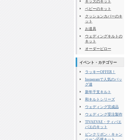
キッズのキット
ベビーのキット
クッションカバーのキ
ット
お道具
ウェディングキルトの
キット
オーダーピロー
イベント・カテゴリー
ラッキーOFFER！
Instagramで人気のバッ
グ達
新年干支キルト
和キルトシリーズ
ウェディング完成品
ウェディング受注製作
TIVAEVAE・ティバエ
バエのキット
ピンクリボン・キャン
ペーン応援キット