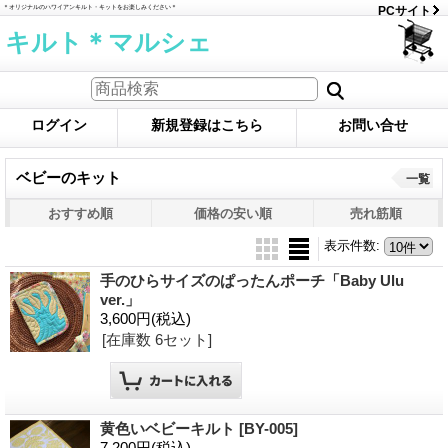
＊オリジナルのハワイアンキルト・キットをお楽しみください＊
PCサイト
キルト＊マルシェ
ログイン
新規登録はこちら
お問い合せ
ベビーのキット
一覧
おすすめ順
価格の安い順
売れ筋順
表示件数
:
手のひらサイズのぱったんポーチ「Baby Ulu
ver.」
3,600円
(税込)
[在庫数 6セット]
黄色いベビーキルト
[BY-005]
7,200円
(税込)