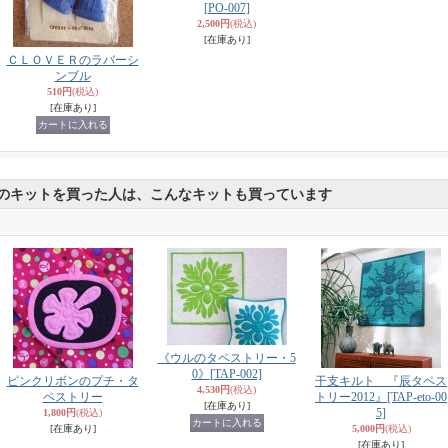
[PO-007]
2,500円
(税込)
[在庫あり]
ＣＬＯＶＥＲのラバーシ
ンブル
510円
(税込)
[在庫あり]
のキットを買った人は、こんなキットも買っています
《ウルのタペストリー・5
0》
[TAP-002]
ピンクリボンのプチ・タ
干支キルト 『辰タペス
4,530円
(税込)
ペストリー
トリー2012』
[TAP-eto-00
[在庫あり]
5]
1,800円
(税込)
[在庫あり]
5,000円
(税込)
[在庫あり]