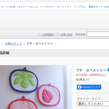
・キットのお店《キルト＊マルシェ》リングピロー、タペストリー、バッグなど、素敵なキットをお
ご利用案内
｜
お問い合せ
商品検索
:
ム
｜
小物のキット
｜
プチ・タペストリー
品詳細
プチ・タペストリー
販売価格
:
1,800円
(税込)
[在庫あり]
Facebookでシェア
モチーフ・タイプ
: