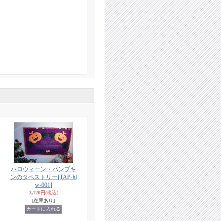
ハロウィーン・パンプキ
ンのタペストリー
[TAP-hl
w-001]
3,720円
(税込)
[在庫あり]