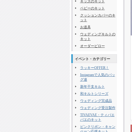
キッズのキット
ベビーのキット
クッションカバーのキ
ット
お道具
ウェディングキルトの
キット
オーダーピロー
イベント・カテゴリー
ラッキーOFFER！
Instagramで人気のバッ
グ達
新年干支キルト
和キルトシリーズ
ウェディング完成品
ウェディング受注製作
TIVAEVAE・ティバエ
バエのキット
ピンクリボン・キャン
ペーン応援キット