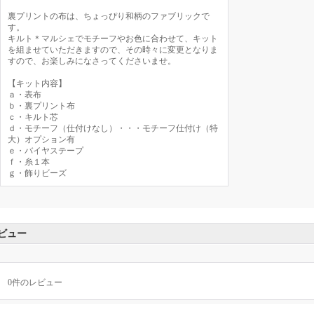
裏プリントの布は、ちょっぴり和柄のファブリックで
す。
キルト＊マルシェでモチーフやお色に合わせて、キット
を組ませていただきますので、その時々に変更となりま
すので、お楽しみになさってくださいませ。
【キット内容】
ａ・表布
ｂ・裏プリント布
ｃ・キルト芯
ｄ・モチーフ（仕付けなし）・・・モチーフ仕付け（特
大）オプション有
ｅ・バイヤステープ
ｆ・糸１本
ｇ・飾りビーズ
ビュー
0
件のレビュー