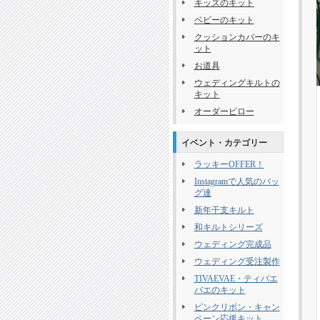
キッズのキット
ベビーのキット
クッションカバーのキ
ット
お道具
ウェディングキルトの
キット
オーダーピロー
イベント・カテゴリー
ラッキーOFFER！
Instagramで人気のバッ
グ達
新年干支キルト
和キルトシリーズ
ウェディング完成品
ウェディング受注製作
TIVAEVAE・ティバエ
バエのキット
ピンクリボン・キャン
ペーン応援キット