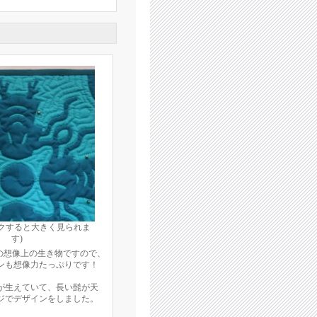
ックすると大きく見られま
す)
国の想像上の生き物ですので、
ンも想像力たっぷりです！
が生えていて、長い髭が天
ジでデザインをしました。