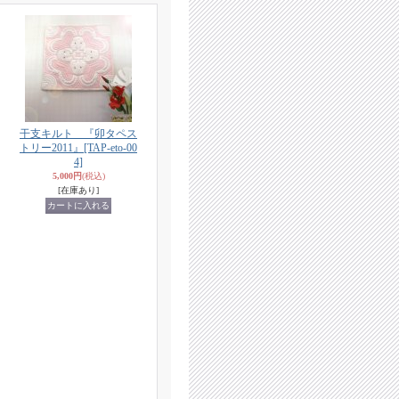
干支キルト 『卯タペス
トリー2011』
[TAP-eto-00
4]
5,000円
(税込)
[在庫あり]