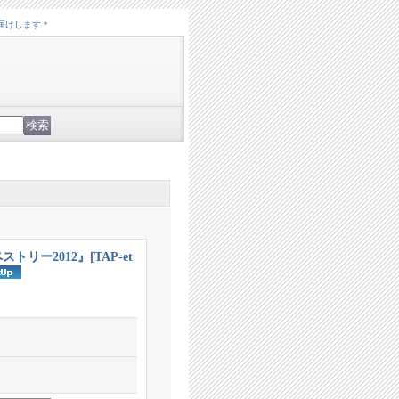
届けします＊
ストリー2012』
[
TAP-et