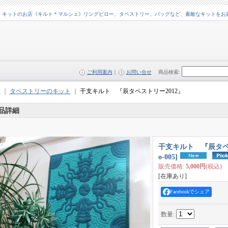
・キットのお店《キルト＊マルシェ》リングピロー、タペストリー、バッグなど、素敵なキットをお
ご利用案内
｜
お問い合せ
商品検索
:
ム
｜
タペストリーのキット
｜
干支キルト 『辰タペストリー2012』
品詳細
干支キルト 『辰タペ
o-005
]
販売価格
:
5,000円
(税込)
[在庫あり]
Facebookでシェア
数量
: