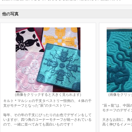
他の写真
(画像をクリックすると大きく見られます)
(画像をクリ
キルト＊マルシェの干支タペストリー恒例の、４体の干
支がモチーフとなった“辰”のタペストリー。
“辰＝龍”は、中
モチーフのデザイ
毎年、その年の干支にぴったりのお色でデザインをして
いますが、四つ角のコーナーモチーフが統一されている
大きなお顔に、角
ので、一緒に並べてみても面白いものです！
高く伸びるイメー