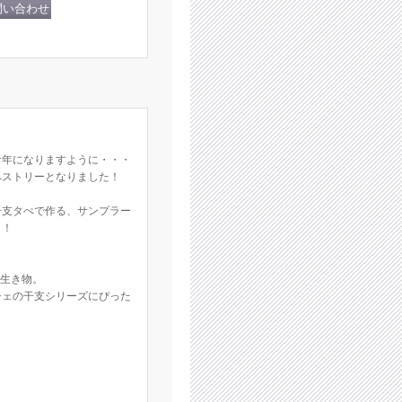
な年になりますように・・・
ペストリーとなりました！
干支タぺで作る、サンプラー
！！
な生き物。
シェの干支シリーズにぴった