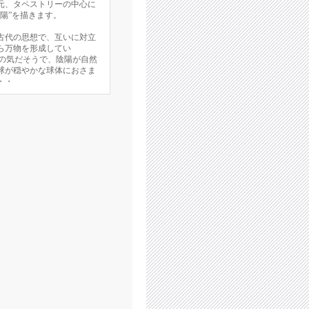
元、タペストリーの中心に
陽”を描きます。
古代の思想で、互いに対立
ら万物を形成してい
2種の気だそうで、陰陽が自然
球が穏やかな球体におさま
・・