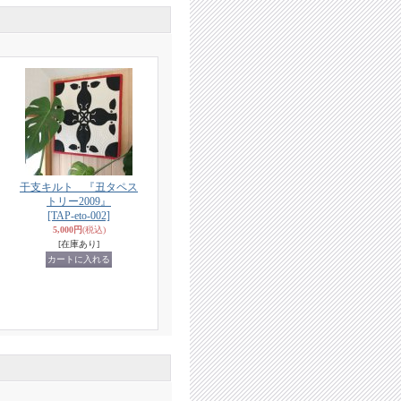
干支キルト 『丑タペス
トリー2009』
[TAP-eto-002]
5,000円
(税込)
[在庫あり]