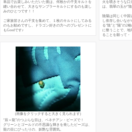
単品でお楽しみいただいた後は、何枚かの干支キルトを
火を噴きそうな口
縫い合わせて、大きなサンプラーキルトにするのも楽し
は、翡翠の玉が“陰
みのひとつです！！
陰陽は同じく中国
ご家族皆さんの干支を集めて、１枚のキルトにしてみる
し依存し合いなが
のもお勧めですし、ドラゴン好きの方へのプレゼントに
る“陰”と“陽”の
もGoodです♪
に整うことで、地
ることを願って・
(画像をクリックすると大きく見られます)
“辰＝龍”のつぶらな目は、ベネチアン・ビーズで！
グリーンとゴールドの不思議な輝きを発したビーズは、
龍の目にぴったりの、妖艶な雰囲気。