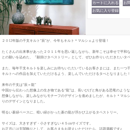
｜
２０12年版の干支キルト“辰”が、今年もキルト＊マルシェより登場！
たくさんの出来事があった２０１１年を思い返しながら、新年こそは幸せで平和
との願いを込めた、『願掛けタペストリー』として、ぜひお作りいただきたいタ
また、毎年干支キルトを楽しみにお待ちいただいているお客さまには、また一つ
キルトへの作品を加えていただけるよう、楽しんでいただけるタぺとなりました
来年の干支は“辰＝龍”
中国から伝わった想像上の生き物である“龍”は、長いひげと角がある恐竜のよう
想像しながら、楽しみながらモチーフのデザインを進めましたが、キルト＊マル
りのデザインとなりました。
明るい蒼緑ベースに、暗い緑がかった蒼の龍が浮かび上がるタペストリー。
サイズは、大きすぎず・小さすぎない４５cmサイズです。
お正月には玄関飾りとして、お客さまをお迎えいただけたら、話題満載です♪