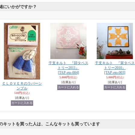
緒にいかがですか？
干支キルト 『卯タペス
干支キルト 『寅タペス
トリー2011』
トリー2010』
[TAP-eto-004]
[TAP-eto-003]
5,000円
(税込)
5,000円
(税込)
[在庫あり]
[在庫あり]
ＣＬＯＶＥＲのラバーシ
ンブル
510円
(税込)
[在庫あり]
のキットを買った人は、こんなキットも買っています