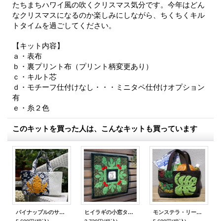
たちまちハワイ風の吹くクリスマス気分です。今年はどん
なクリスマスになるのか楽しみにしながら、ちくちくキル
トタイムを過ごしてください。
【キット内容】
ａ・表布
ｂ・裏プリント布（プリント柄変更あり）
ｃ・キルト芯
ｄ・モチーフ仕付けなし・・・ミニタペ仕付けオプション
有
ｅ・糸２色
このキットを買った人は、こんなキットも買っています
パイナップルのサマー・トートバッグ
ヒイラギの小窓タペストリー
モンステラ・リーフのトートバッグ