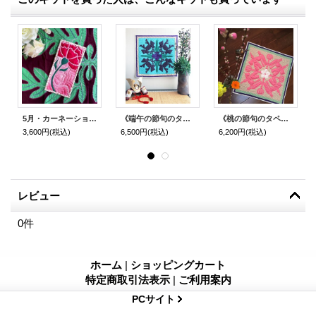
5月・カーネーションのタピス
《端午の節句のタペストリー》
《桃の節句のタペストリー》
3,600円
(税込)
6,500円
(税込)
6,200円
(税込)
レビュー
0
件
ホーム
|
ショッピングカート
特定商取引法表示
|
ご利用案内
PCサイト