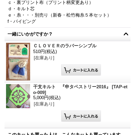
ｃ・裏プリント布（プリント柄変更あり）
ｄ・キルト芯
ｅ・糸・・・別売り（新春・松竹梅糸５本セット）
f・パイピング
一緒にいかがですか？
ＣＬＯＶＥＲのラバーシンブル
510円
(税込)
[在庫あり]
干支キルト 『申タペストリー2016』
[
TAP-et
o-009
]
5,000円
(税込)
[在庫あり]
このキットを買った人は、こんなキットも買っています