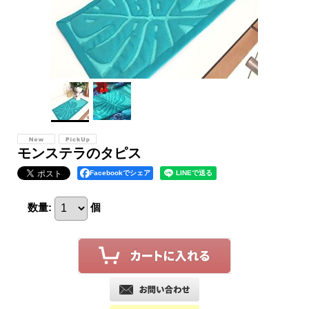
モンステラのタピス
Facebookでシェア
数量
:
個