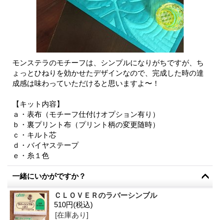
モンステラのモチーフは、シンプルになりがちですが、ち
ょっとひねりを効かせたデザインなので、完成した時の達
成感は味わっていただけると思いますよ〜！
【キット内容】
ａ・表布（モチーフ仕付けオプション有り）
ｂ・裏プリント布（プリント柄の変更随時）
ｃ・キルト芯
ｄ・バイヤステープ
ｅ・糸１色
一緒にいかがですか？
ＣＬＯＶＥＲのラバーシンブル
510円
(税込)
[在庫あり]