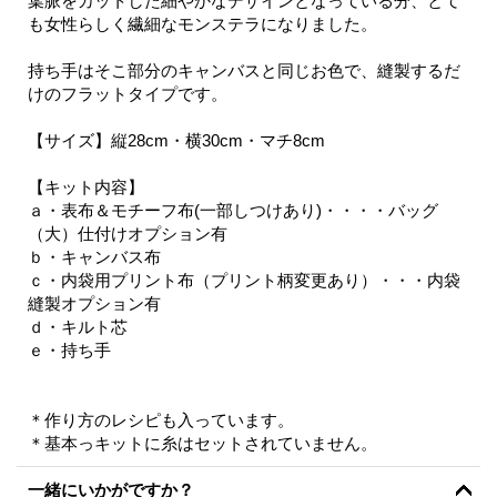
葉脈をカットした細やかなデザインとなっている分、とて
も女性らしく繊細なモンステラになりました。
持ち手はそこ部分のキャンバスと同じお色で、縫製するだ
けのフラットタイプです。
【サイズ】縦28cm・横30cm・マチ8cm
【キット内容】
ａ・表布＆モチーフ布(一部しつけあり)・・・・バッグ
（大）仕付けオプション有
ｂ・キャンバス布
ｃ・内袋用プリント布（プリント柄変更あり）・・・内袋
縫製オプション有
ｄ・キルト芯
ｅ・持ち手
＊作り方のレシピも入っています。
＊基本っキットに糸はセットされていません。
一緒にいかがですか？