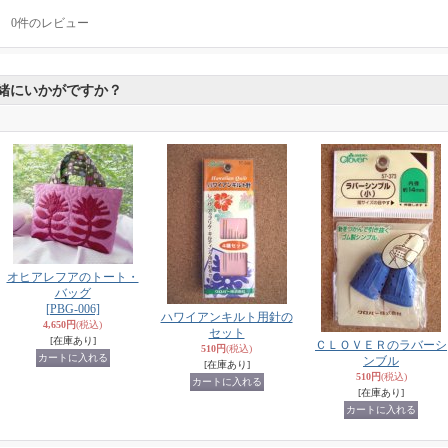
0
件のレビュー
緒にいかがですか？
オヒアレフアのトート・
バッグ
[PBG-006]
ハワイアンキルト用針の
4,650円
(税込)
セット
[在庫あり]
ＣＬＯＶＥＲのラバーシ
510円
(税込)
ンブル
[在庫あり]
510円
(税込)
[在庫あり]