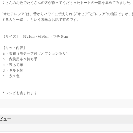
くさんのお色でたくさんの方が作ってくださったトートの一部を集めてみました
“オヒアレフア”は、昔からハワイに伝えられる“オヒア”と“レフア”の物語ですが
する人と一緒！、という素敵なお話で有名です。
【サイズ】 縦21cm・横30cm・マチ５cm
【キット内容】
ａ・表布（モチーフ付けオプションあり）
ｂ・内袋用布＆持ち手
ｃ・裏あて布
ｄ・キルト芯
ｅ・糸１色
＊レシピも含まれます
ビュー