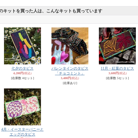
のキットを買った人は、こんなキットも買っています
七夕のタピス
バレンタインのタピス
11月・紅葉のタピス
「チョコミント」
4,200円
(税込)
3,600円
(税込)
[在庫数 4セット]
3,400円
(税込)
[在庫数 5セット]
[在庫あり]
4月・イースターバニーと
エッグのタピス