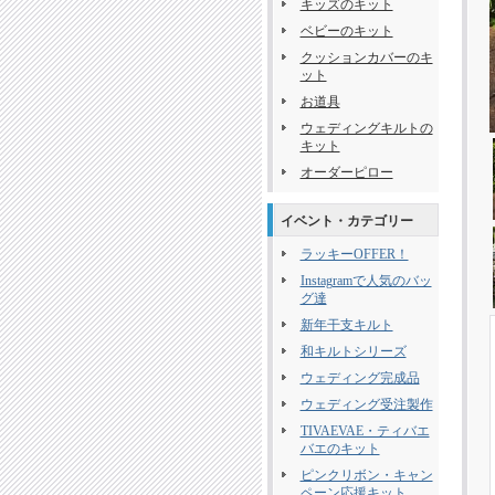
キッズのキット
ベビーのキット
クッションカバーのキ
ット
お道具
ウェディングキルトの
キット
オーダーピロー
イベント・カテゴリー
ラッキーOFFER！
Instagramで人気のバッ
グ達
新年干支キルト
和キルトシリーズ
ウェディング完成品
ウェディング受注製作
TIVAEVAE・ティバエ
バエのキット
ピンクリボン・キャン
ペーン応援キット