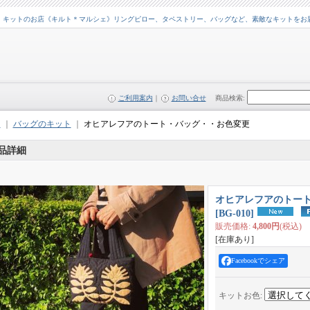
・キットのお店《キルト＊マルシェ》リングピロー、タペストリー、バッグなど、素敵なキットをお
ご利用案内
｜
お問い合せ
商品検索
:
ム
｜
バッグのキット
｜
オヒアレフアのトート・バッグ・・お色変更
品詳細
オヒアレフアのトー
[
BG-010
]
販売価格
:
4,800円
(税込)
[在庫あり]
Facebookでシェア
キットお色
: