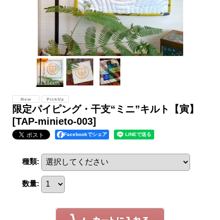
限定パイピング・干支“ミニ”キルト【寅】
[TAP-minieto-003]
Facebookでシェア
種類
:
数量
: