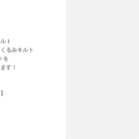
キルト
おくるみキルト
トを
します！
ス】