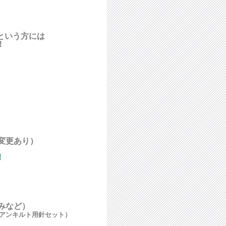
という方には
！
、
変更あり）
！
みなど）
アンキルト用針セット）