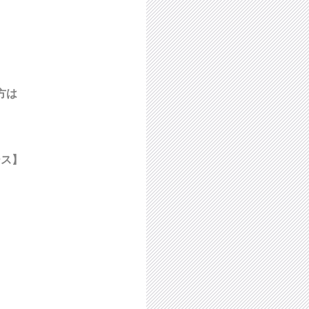
方は
ース】