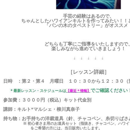
手芸の経験はあるので、
ちゃんとしたハワイアンキルトを
作ってみたい！！
「パンの木のタペストリー」がオススメ
どちらも丁寧にご指導をいたしますので
楽しみながら進めていきましょう！
↓ ↓ ↓ ↓ ↓
［レッスン詳細］
■ 日時 ：第２・第４ 月曜日 １０：３０から１２：３０（
でご確認ください
＊最新レッスン・スケジュールは
【最近＊情報】
■ 参加費：３０００円（税込）キット代金別
 講師：キルト*マルシェ・柳川真奈子
■ 持ち物：お手持ちの洋裁道具（
針、チャコペン、糸切りばさ
※ 初心者さま用のお道具セット（
指抜き
、チャコペン、ハワイ
をご希望の方には、当日販売いたします。