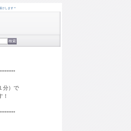
届けします＊
*********
１分）で
す！
*********