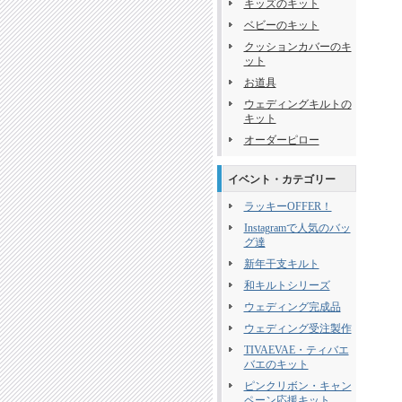
キッズのキット
ベビーのキット
クッションカバーのキ
ット
お道具
ウェディングキルトの
キット
オーダーピロー
イベント・カテゴリー
ラッキーOFFER！
Instagramで人気のバッ
グ達
新年干支キルト
和キルトシリーズ
ウェディング完成品
ウェディング受注製作
TIVAEVAE・ティバエ
バエのキット
ピンクリボン・キャン
ペーン応援キット