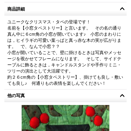
商品詳細
ユニークなクリスマス・タペの登場です！
名前を【小窓タペストリー】と言います。 その名の通り
真ん中に６cm角の小窓が開いています♪ 小窓のまわりに
は，ヒイラギの可愛い葉っぱと真っ赤な木の実が広がりま
す。 で、なんで小窓？？
小窓が開いていることで、壁に掛けるときは写真やメッセ
ージを覗かせてフレームになります。 そして、サイドテ
ーブルに飾るときは，キャンドルスタンドや手作りミニ・
ツリーの演出として大活躍です。
約２６cm角の【小窓タペストリー】、掛けても良し・敷い
ても良し♪ 何通りもの表情を楽しんでください！
他の写真