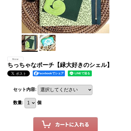
ちっちゃなポーチ【緑大好きのシェル】
Facebookでシェア
セット内容
:
数量
:
個