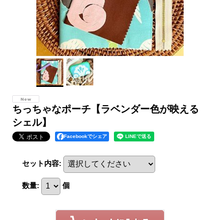
ちっちゃなポーチ【ラベンダー色が映える
シェル】
Facebookでシェア
セット内容
:
数量
:
個