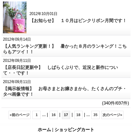
2012年10月01日
【お知らせ】 １０月はピンクリボン月間です！
2012年09月14日
【人気ランキング更新！】 暑かった８月のランキング！こち
らもアツイ！！
2012年09月11日
【店長日記更新中】 しばらくぶりで、近況と新作につい
て・・です！
2012年09月11日
【掲示板情報】 お母さまとお嬢さまから、たくさんのプチ・
タぺ画像です！
(340件/697件)
...
|
|
|
|
...
«
前のページ
1
16
17
18
35
次のページ
»
ホーム
|
ショッピングカート