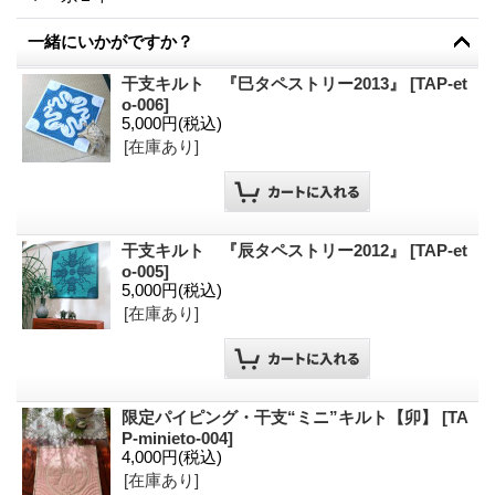
一緒にいかがですか？
干支キルト 『巳タペストリー2013』
[
TAP-et
o-006
]
5,000円
(税込)
[在庫あり]
干支キルト 『辰タペストリー2012』
[
TAP-et
o-005
]
5,000円
(税込)
[在庫あり]
限定パイピング・干支“ミニ”キルト【卯】
[
TA
P-minieto-004
]
4,000円
(税込)
[在庫あり]