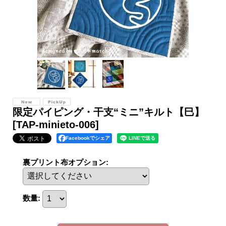
限定パイピング・干支“ミニ”キルト【巳】
[TAP-minieto-006]
Facebookでシェア
裏プリント布オプション
:
数量
: